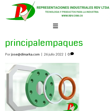
principalempaques
Por
jose@dimarka.com
|
26 julio 2022
|
0