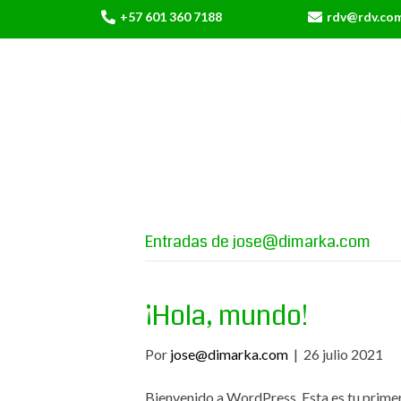
+57 601 360 7188
rdv@rdv.co
Entradas de jose@dimarka.com
¡Hola, mundo!
Por
jose@dimarka.com
|
26 julio 2021
Bienvenido a WordPress. Esta es tu primer