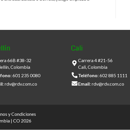
llín
Cali
era 66B #38-32
Carrera 4 #21-56
llín, Colombia
Cali, Colombia
éfono
:
601 235 0080
Teléfono
:
602 885 1111
il
:
rdv@rdv.com.co
Email
:
rdv@rdv.com.co
nos y Condiciones
ombia | CO 2026