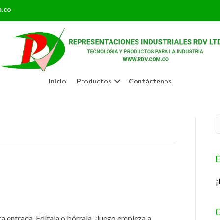
m.co
Inicio
Productos
Contáctenos
E
¡
C
a entrada. Edítala o bórrala, ¡luego empieza a