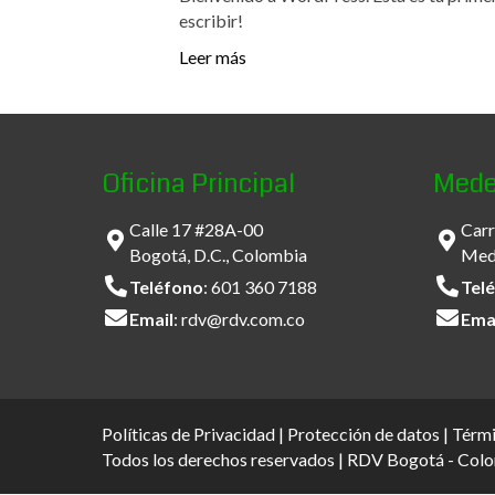
escribir!
Leer más
Oficina Principal
Mede
Calle 17 #28A-00
Carr
Bogotá, D.C., Colombia
Mede
Teléfono
:
601 360 7188
Tel
Email
:
rdv@rdv.com.co
Ema
Políticas de Privacidad
|
Protección de datos
|
Térmi
Todos los derechos reservados | RDV Bogotá - Col