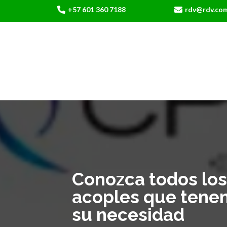
+57 601 360 7188
rdv@rdv.co
Conozca todos los
acoples que tene
su necesidad