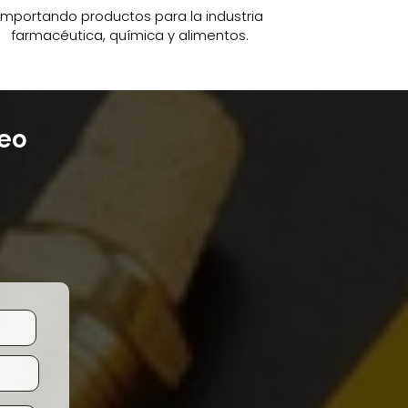
Importando productos para la industria
farmacéutica, química y alimentos.
reo