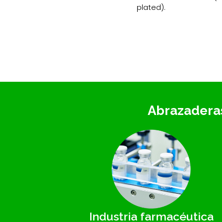
plated).
Abrazaderas
Industria farmacéutica