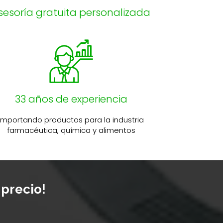
sesoría gratuita personalizada
33 años de experiencia
Importando productos para la industria
farmacéutica, química y alimentos
 precio!