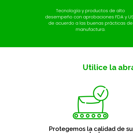
Tecnología y productos de alto
desempeño con aprobaciones FDA y U
de acuerdo a las buenas prácticas de
manufactura.
Utilice la ab
Protegemos la calidad de su