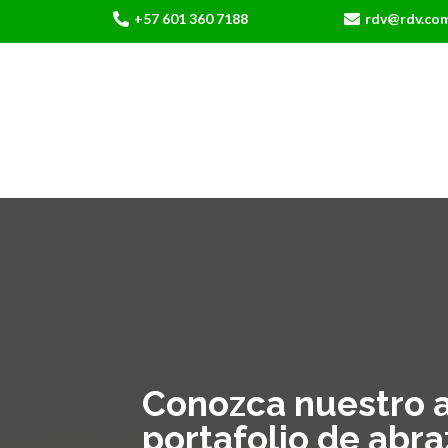
+57 601 360 7188
rdv@rdv.co
Conozca nuestro 
portafolio de abr