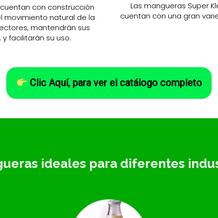
Las mangueras Super Kle
 cuentan con construcción
cuentan con una gran varie
el movimiento natural de la
ectores, mantendrán sus
 facilitarán su uso.
Clic Aquí, para ver el catálogo completo
ueras ideales para diferentes indus