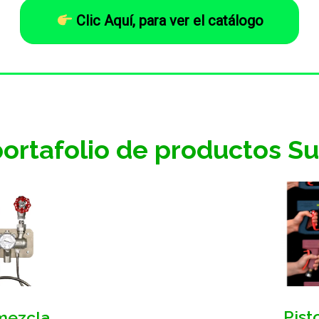
Clic Aquí, para ver el catálogo
ortafolio de productos S
Pist
mezcla