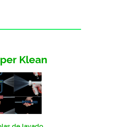
uper Klean
olas de lavado