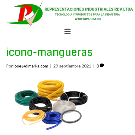
icono-mangueras
Por
jose@dimarka.com
|
29 septiembre 2021
|
0