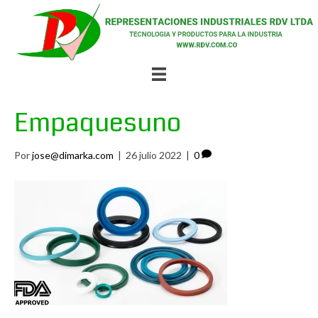
Empaquesuno
Por
jose@dimarka.com
|
26 julio 2022
|
0