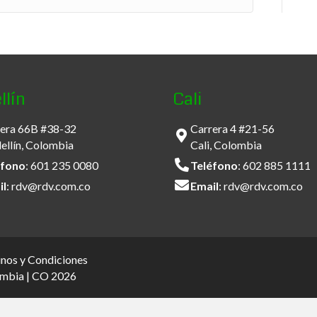
llín
Cali
era 66B #38-32
Carrera 4 #21-56
llín, Colombia
Cali, Colombia
éfono
:
601 235 0080
Teléfono
:
602 885 1111
il
:
rdv@rdv.com.co
Email
:
rdv@rdv.com.co
nos y Condiciones
ombia | CO 2026