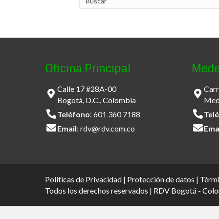
Oficina Principal
Mede
Calle 17 #28A-00
Carr
Bogotá, D.C., Colombia
Mede
Teléfono
:
601 360 7188
Tel
Email
:
rdv@rdv.com.co
Ema
Políticas de Privacidad
|
Protección de datos
|
Térmi
Todos los derechos reservados | RDV Bogotá - Col